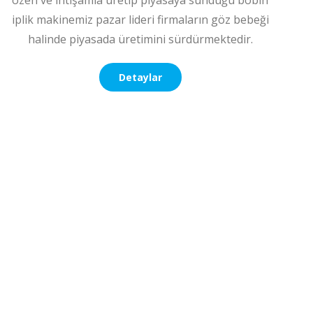
özen ve ihtişamla üretip piyasaya sunduğu bobin
iplik makinemiz pazar lideri firmaların göz bebeği
halinde piyasada üretimini sürdürmektedir.
Detaylar