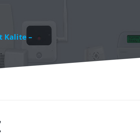
 Kalite –
Z