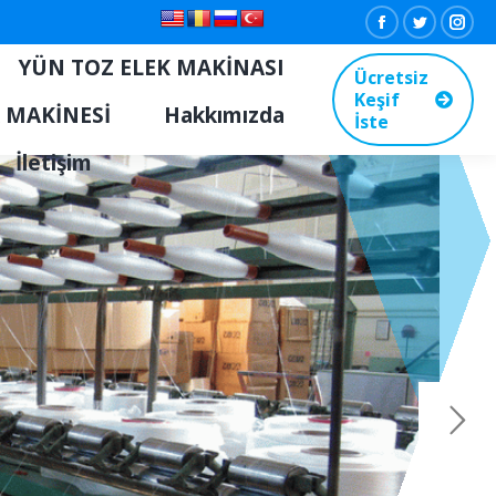
Facebook
Twitter
Inst
YÜN TOZ ELEK MAKİNASI
Ücretsiz
Keşif
 MAKİNESİ
Hakkımızda
İste
İletişim