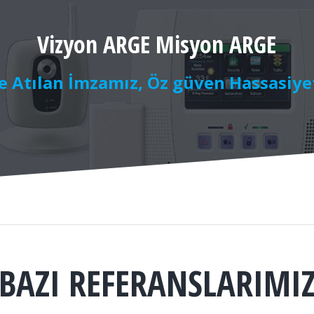
Vizyon ARGE Misyon ARGE
le Atılan İmzamız, Öz güven Hassasiyet
BAZI REFERANSLARIMI